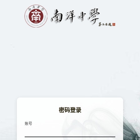
密
码
登
录
账号