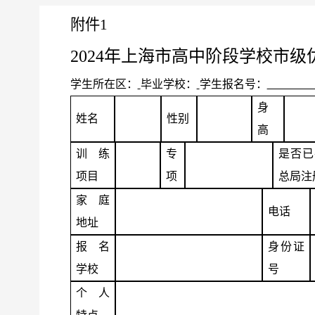
附件
1
2024
年上海市高中阶段学校市级
学生所在区：
毕业学校：
学生报名号：
身
姓名
性别
高
训练
专
是否已
项目
项
总局注
家庭
电话
地址
报名
身份证
学校
号
个人