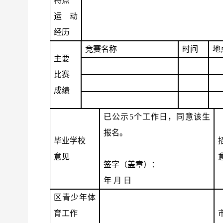
特点
运动
经历
竞赛名称
时间
地
主要
比赛
成绩
已公示
5
个工作日，同意该生
报名。
毕业学校
意见
签字（盖章）：
年 月 日
区青少年体
育工作