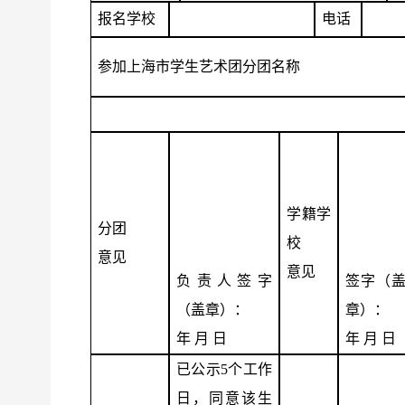
报名学校
电话
参加上海市学生艺术团分团名称
学籍学
分团
校
意见
意见
负责人签字
签字（
（盖章）：
章）：
年 月 日
年 月 日
已公示
5
个工作
日，同意该生