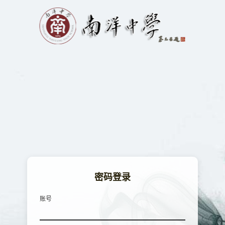
密
码
登
录
账号