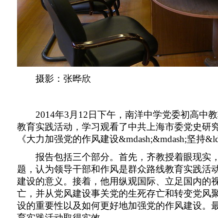
摄影：张晔欣
2014
年
3
月
12
日
下午，南洋中学党委初高中教
教育实践活动，学习观看了中共上海市委党史研
《大力加强党的作风建设
&mdash;&mdash;
坚持
&l
报告包括三个部分。首先，
齐
教授着眼现实
题，认为领导干部和作风是群众路线教育实践活
建设的意义。接着，他用纵观国际、立足国内的
亡，并从党风建设事关党的生死存亡和转变党风
设的重要性以及如何更好地加强党的作风建设。
育实践活动取得实效。