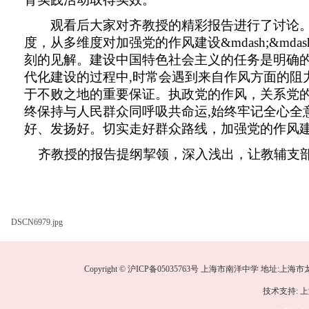
观看后大
家对齐
教授的精彩报告进行了讨论
度，从多维度对加强党的作风建设
&mdash;&mdas
刻的见解。建设中国特色社会主义的任务是明确
代化建设的过程中
,
时常会遇到来自作风方面的阻
于不败之地的重要保证。执政党的作风，关系党
终保持与人民群众同呼吸共命运
,
始终牢记全心全
好、发扬好。切实走好群众路线，加强党的作风
齐
教授的报告提纲挈领，深入浅出，让教辅支
DSCN6979.jpg
Copyright © 沪ICP备05035763号 上海市南洋中学 地址:上海市龙华中路
技术支持: 