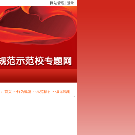
网站管理
|
登录
置：
首页
>>行为规范
>>示范辐射
>>展示辐射