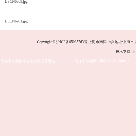
DSCN6959.jpg
DSCN6961.jpg
Copyright © 沪ICP备05035763号 上海市南洋中学 地址:上海市龙华中路
技术支持: 
南洋中学教辅综合党支部召开曹佳琰同志预备党员转正大会
南洋中学初高中共同举行2014年“日行一善”爱心义卖活动