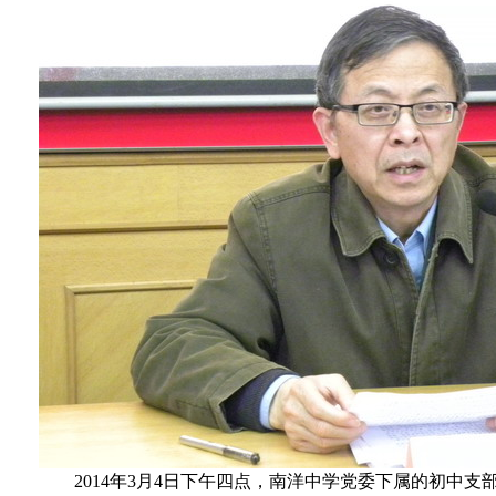
2014
年
3
月
4
日
下午四点，南洋中学党委下属的初中支