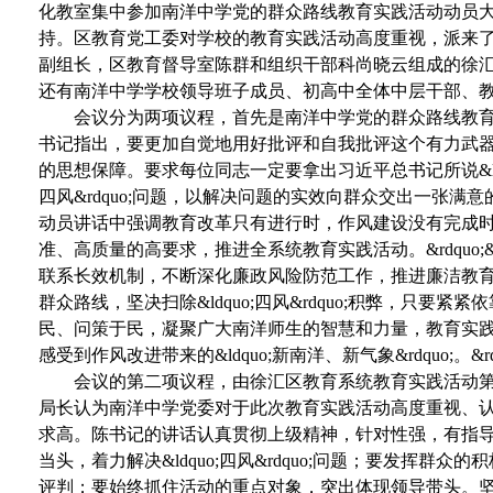
化教室集中参加南洋中学党的群众路线教育实践活动动员
持。区教育党工委对学校的教育实践活动高度重视，派来
副组长，区教育督导室陈群和组织干部科尚晓云组成的徐
还有南洋中学学校领导班子成员、初高中全体中层干部、
会议分为两项议程，首先是南洋中学党的群众路线教
书记指出，要更加自觉地用好批评和自我批评这个有力武器，更加
的思想保障。要求每位同志一定要拿出习近平总书记所说&ldquo
四风&rdquo;问题，以解决问题的实效向群众交出一张满意
动员讲话中强调教育改革只有进行时，作风建设没有完成时。&he
准、高质量的高要求，推进全系统教育实践活动。&rdquo;
联系长效机制，不断深化廉政风险防范工作，推进廉洁教育的实践活动&h
群众路线，坚决扫除&ldquo;四风&rdquo;积弊，只
民、问策于民，凝聚广大南洋师生的智慧和力量，教育实
感受到作风改进带来的&ldquo;新南洋、新气象&rdquo;。&rdq
会议的第二项议程，由徐汇区教育系统教育实践活动
局长认为南洋中学党委对于此次教育实践活动高度重视、
求高。陈书记的讲话认真贯彻上级精神，针对性强，有指
当头，着力解决&ldquo;四风&rdquo;问题；要发挥群众的
评判；要始终抓住活动的重点对象，突出体现领导带头。坚持&ldquo;