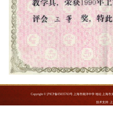
Copyright © 沪ICP备05035763号 上海市南洋中学 地址:上海市龙华中路
技术支持: 
上海市大众科学提名奖证书
徐汇区第四届应用现代技术评比奖状1