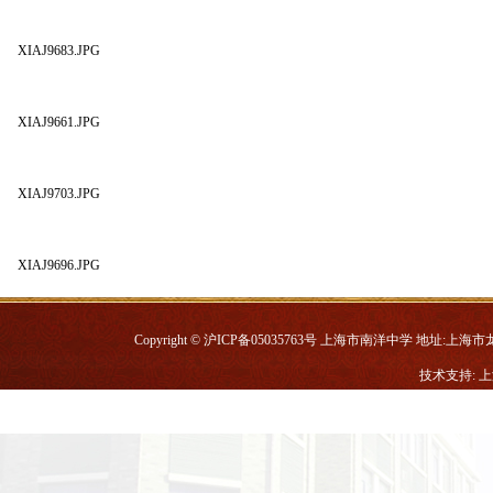
XIAJ9683.JPG
XIAJ9661.JPG
XIAJ9703.JPG
XIAJ9696.JPG
Copyright © 沪ICP备05035763号 上海市南洋中学 地址:上海市龙华中路
技术支持: 
高一年级南京社会实践科技组活动通讯（二）