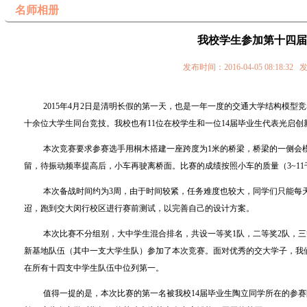
名师相册
我校学生参加第十四届
发布时间：2016-04-05 08:
2015
年
4
月
2
日是清明长假的第一天，也是一年一度的交通大学结构模型竞
十余位大学生同台竞技。我校也有
11
位在校学生和一位
14
届毕业生代表光启创
本次竞赛要求参赛选手用桐木搭建一座跨度为
1
米的桥梁，桥梁的一侧会
留，待振动频率提高后，小车再驶离桥面。比赛的成绩按照小车的质量（
3~11
本次备战时间约为
3
周，由于时间较紧，任务难度也较大，同学们只能每
迢，跑到交大闵行校区进行赛前测试，以完善自己的设计方案。
本次比赛不分组别，大中学生混合排名，共设一等奖
1
队，二等奖
2
队，三
新基地队伍（其中一支大学生队）参加了本次竞赛。面对优秀的交大学子，我
在所有十四支中学生队伍中位列第一。
值得一提的是，本次比赛的第一名被我校
14
届毕业生陶立同学所在的参赛