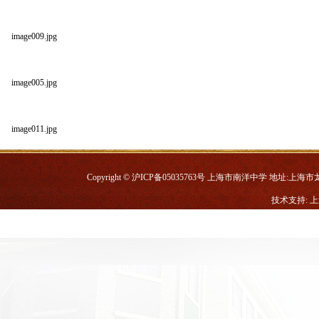
image009.jpg
image005.jpg
image011.jpg
Copyright © 沪ICP备05035763号 上海市南洋中学 地址:上海市龙华中路
技术支持: 
高一年级南京社会实践科技组活动通讯（二）
我校科技小组赴东方绿舟开展科技活动