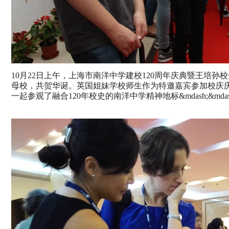
10
月
22
日上午，上海市南洋中学建校
120
周年庆典暨王培孙校
母校，共贺华诞。英国姐妹学校师生作为特邀嘉宾参加校庆
一起参观了融合
120
年校史的南洋中学精神地标&mdash;&md