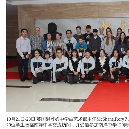
10
月
21
日
-23
日
,
英国温登姆中学由艺术部主任
McShane.Rory
先
20
位学生莅临南洋中学交流访问，并受邀参加南洋中学
120
周