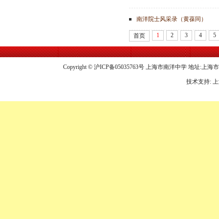
南洋院士风采录（黄葆同）
1
2
3
4
5
首页
Copyright © 沪ICP备05035763号 上海市南洋中学 地址:上海市龙华中
技术支持: 