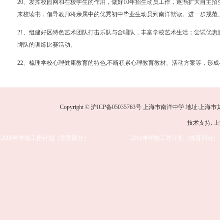
20
、发挥校园网和在校学生的作用，做好
10
年招生动员工作，逐渐扩大自主招
来校读书，倡导教师将亲属中的优秀初中毕业生动员到南洋就读。进一步规范
21
、组建好区特色艺术团队打击乐队与合唱队，丰富学校艺术生活；尝试优惠
牌队的训练比赛活动。
22
、梳理学校心理健康教育的特色
,
不断积累心理教育教材、活动方案等，形成
Copyright © 沪ICP备05035763号 上海市南洋中学 地址:上海市龙华中路
技术支持: 
2009年学校工作计划（德育部分）
2011年学校工作计划（德育部分）