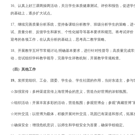
16
、认真上好三课两操两活动，关注学生体质健康测试、评价和报告，促进学
的基础上，逐步扩大试点。
17
、继续完善质量分析系统，坚持备课组分析教学、班级分析学生的策略，进
试、质量分析、反馈学生和家长、个性化辅导等基本要求和规范。将考试评价
迎考的各项工作，在认真分析的基础上，思考高二教学策略。
18
、开展教学五环节常规讨论
,
明确基本要求，进行针对性督导；高质量完成常
动，尝试组织学科教学视导，完善学生评教机制，开展教学常规检查。
（四）其他工作
19
、
发挥党组织、工会、团委、学生会、学生社团的作用，当好东道主，参与
☆加强宣传：多种渠道宣传上海世博会的意义，营造办好世博的浓郁氛围。
☆组织活动：开展丰富多彩的活动，营造氛围；参观世博会；参观
“
典藏世博
”
☆对外交流：以世博为载体，积极开展对外交流，巩固已有渠道和形式，拓展
☆确保安全：增强危机意识，以师生和学校安全为首要，确保学校稳定。