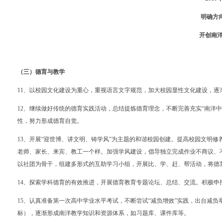
明确方
开创南
（三）德育与教学
11
、以校园文化建设为重心，重视语言文字规范，加大校园显性文化建设，逐
12
、继续做好传统的德育实践活动，总结提炼德育理念，不断完善充实“南洋
性，努力形成德育自觉。
13
、开展
“
迎世博、讲文明、铸学风
”
为主题的和谐校园创建。提高校园文明修
老师、家长、来宾、教工一个样。加强学风建设，倡导独立完成作业不商议、
以社团为骨干，组建多形式的互助学习小组，开展比、学、赶、帮活动，将德
14
、探索学科德育的有效推进，开展德育教育专题论坛、总结、交流。积极申
15
、认真准备第一次高中学业水平考试，不断尝试
“
减负增效
”
实践，出台减负
标），逐渐形成南洋教学知识和资源体系，如习题库、课件库等。