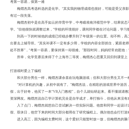
考第一容易，保第一难
梅熠杰高考选科选的是化学。“其实我的物理成绩也很好，可能是受父亲影
有过一段失落。
梅熠杰初中是在高手如云的华育中学，中考瞄准南洋模范中学，结果状态不佳
学。”但他很快就调整过来，“学校的环境很好，课间同学都在讨论问题，学习
到高一下的时候他的成绩已经稳步攀升到了年级第一的位置。却不料，高二
出要去上辅导班。“其实补课不一定有多少用，学校的内容全部抓住，紧跟老师
处不胜寒”，“考第一容易，要保持第一却很难。”那段时间，妈妈经常劝慰他：
所幸，化学竞赛后来得了个上海市二等奖，梅熠杰心思重又回归到课堂上
打游戏时爱上了编程
和大部分男生一样，梅熠杰课余喜欢玩电脑游戏；但和大部分男生又不一样
“对计算机的兴趣，从初中就有了。”梅熠杰说，在精彩的游戏世界中游历
假，出于好奇，他买了一本“
VB
入门教程”，自个儿就钻研起来。看不懂就请教
资深网友。梅熠杰说自己学计算机完全是自学成才，单打独斗，但他从来没有感
入了点门，梅熠杰就想自己尝试解决一些实际问题。他曾和同学一起设计过
假、双休日，他空下来的时间大部分都用在了研究编程上。偶尔他也会打打游
进入高三，因为编程太费时间，这个爱好只能暂时放一放，但梅熠杰的脑子