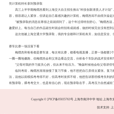
凭计算机特长拿到预录取
高三上半学期梅熠杰看到上海交大自主招生推出“科技创新潜质人才计划”
容，很容易让人紧张，但讲起自己最感兴趣的计算机，梅熠杰却不由得兴奋起
“被预录取的消息在寒假之前就得到了，这个年过得特别舒心。”梅熠杰说，
趣爱好上。每当自己的作品诞生时就会特别有成就感，做的时候完全没有想到
这次他被上海交通大学预录取，填的专业都和计算机有关，如信息安全、信
赛车比赛一场没落下看
梅熠杰和爸爸都是赛车迷，每次有比赛，都看电视直播，正赛一场都要
2
一圈一圈地傻跑，但梅熠杰会和父亲边看边交流，分析各个车队的战术安排和
“父母对我的学习挺关心的，但从来不给压力。”晚饭时候他会给父母讲些
临到考前，梅熠杰渐渐放慢了复习节奏，他不想把自己弄得太紧张。复习都
法，说他以前模拟考考得不好，但高考时发挥不错，他想告诉那些模考失利的
有预录取，裸考考交大，也是有信心的，现在预录取在手，高考压力自然减轻
Copyright © 沪ICP备05035763号 上海市南洋中学 地址:上海市龙华中路
技术支持: 