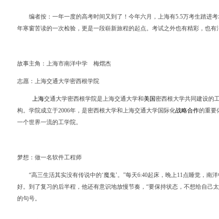
编者按：一年一度的高考时间又到了！今年六月，上海有
5.5
万考生踏进考
年寒窗苦读的一次检验，更是一段崭新旅程的起点。考试之外也有精彩，也有
故事主角：上海市南洋中学
梅熠杰
志愿：上海交通大学密西根学院
上海
交通大学密西根学院是上海交通大学和
美国
密西根大学共同建设的
构。学院成立于
2006
年，是密西根大学和上海交通大学国际化
战略合作
的重要
一个世界一流的工学院。
梦想：做一名软件工程师
“高三生活其实没有传说中的‘魔鬼’。”每天
6:40
起床，晚上
11
点睡觉，南洋
好。到了复习的后半程，他还有意识地放慢节奏，“要保持状态，不想给自己
的句号。