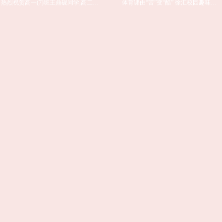
热烈祝贺高一(7)班王鼎砚同学,高二(7)班陆泽远同学获"希望杯"全国数学遨请赛三等奖
体育课由“苦”变“酷” 徐汇校园趣味项目“引爆”热情