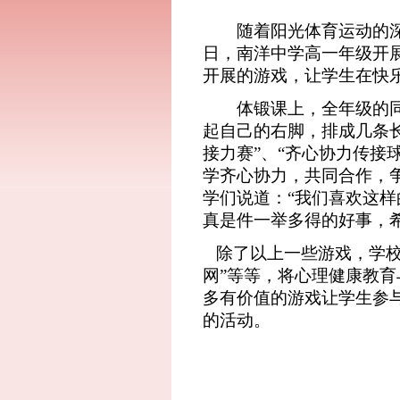
随着阳光体育运动的
日，南洋中学高一年级开
开展的游戏，让学生在快
体锻课上，全年级的
起自己的右脚，排成几条
接力赛”、“齐心协力传接
学齐心协力，共同合作，
学们说道：“我们喜欢这
真是件一举多得的好事，
除了以上一些游戏，学校
网”等等，将心理健康教
多有价值的游戏让学生参
的活动。