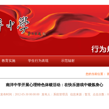
教育实施
学生行为表现
示范辐射
您的当前位置：
南洋中学开展心理特色体锻活动：在快乐游戏中锻炼身心
发布时间：2012-05-30 00:00:00 发布人：系统管理员 信息来源：暂无 点击次数：
0