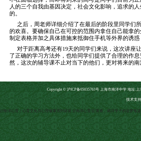
人的三个自我由基因决定，社会文化影响，追求的人
的。
之后，周老师详细介绍了在最后的阶段里同学们
的欢喜。要确保自己在可控的范围内拿住自己能拿的
制定表格并加之具体措施来抵御住手机等外界的诱惑
对于距离高考还有19天的同学们来说，这次讲座
了正确的学习方法外，也给同学们提供了合理的作息
然，这次的辅导课不止对当下的他们，更对将来的南
Copyright © 沪ICP备05035763号 上海市南洋中学 地址:上海市
技术支持
@南洋心育｜心育文化月心理健康系列讲座
@南洋心育∣正青春，南洋学子的追梦笔迹