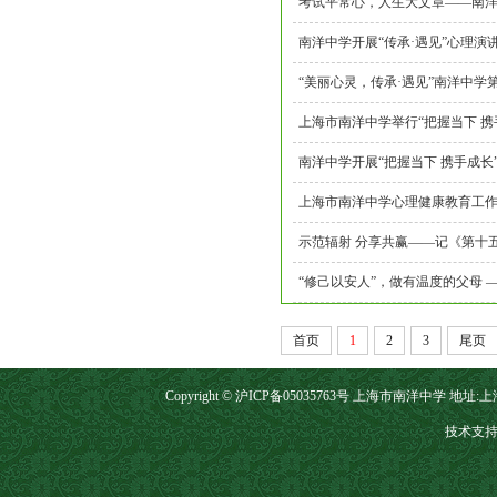
考试平常心，人生大文章——南
南洋中学开展“传承·遇见”心理演
“美丽心灵，传承·遇见”南洋中学
上海市南洋中学举行“把握当下 
南洋中学开展“把握当下 携手成长
上海市南洋中学心理健康教育工
示范辐射 分享共赢——记《第十
“修己以安人”，做有温度的父母
首页
1
2
3
尾页
Copyright © 沪ICP备05035763号 上海市南洋中学 地址:上海市
技术支持