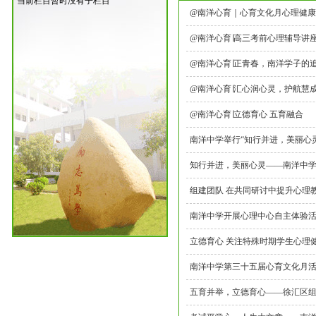
当前栏目暂时没有子栏目
@南洋心育｜心育文化月心理健
@南洋心育∣高三考前心理辅导讲
@南洋心育∣正青春，南洋学子的
@南洋心育∣汇心润心灵，护航慧
@南洋心育∣立德育心 五育融合
南洋中学举行“知行并进，美丽心
知行并进，美丽心灵——南洋中学
组建团队 在共同研讨中提升心理
南洋中学开展心理中心自主体验
立德育心 关注特殊时期学生心理
南洋中学第三十五届心育文化月