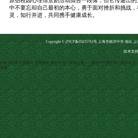
原创校园心理情景剧活动虽告一段落，但它传递出的
中不要忘却自己最初的本心，勇于面对挫折和挑战，
灵，知行并进，共同携手健康成长。
Copyright © 沪ICP备05035763号 上海市南洋中学 地址:上海市
技术支持
@南洋心育∣立德育心 五育融合
知行并进，美丽心灵——南洋中学第37届心育文化月
开幕