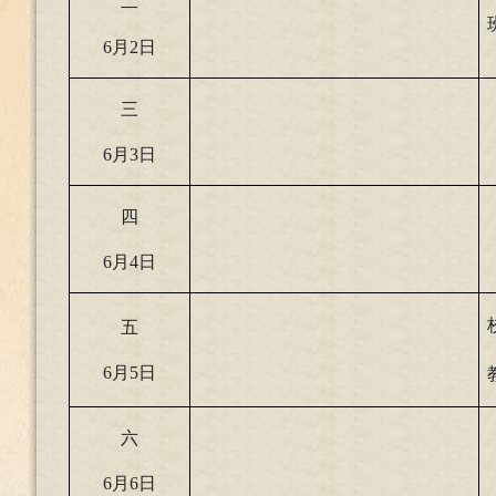
二
6
月2日
三
6
月3日
四
6
月4日
五
6
月5日
六
6
月6日