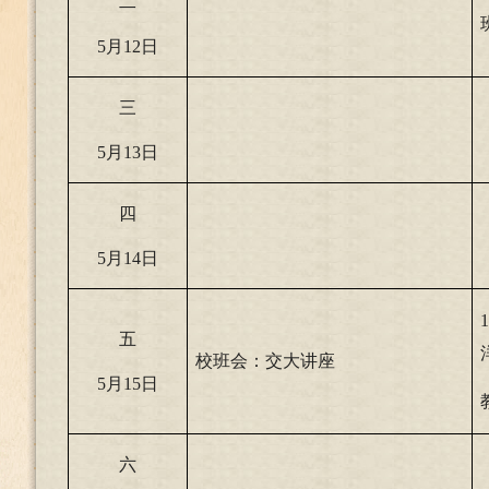
二
5
月12日
三
5
月13日
四
5
月14日
五
校班会：交大讲座
5
月15日
六