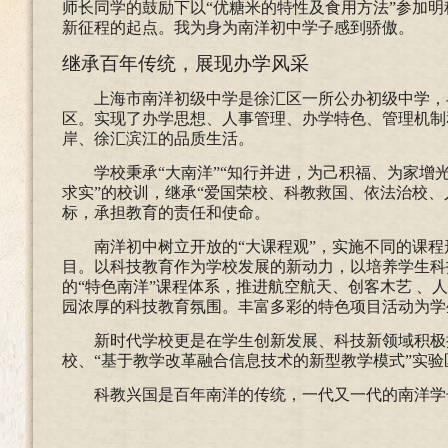
师长同学的鼓励下以
“优糖米的特性及食用方法”参加
新征程的起点。我为身为南洋初中学子感到骄傲。
继承百年传统，展现办学风采
上海市南洋初级中学是徐汇区一所公办初级中学，
区。实现了办学思想、人事管理、办学特色、管理机制
岸、徐汇滨江的品质生活。
学校秉承
“大南洋”“知行并进，为己积福、为家增
求实”的校训，继承“爱国荣校、科教救国、依法治校
标，承担教育的责任和使命。
南洋初中树立开放的
“大课程观”，实施不同的课
目。
以科技教育作为学校发展的新动力，以培养学生科
的“特色南洋”课程体系，推进航空航天、创客木艺 、人
园浓厚的科技教育氛围。丰富多彩的特色项目活动为学
新时代学校更是在学生创新发展、科技新领域积极
校、
“基于教学改革融合信息技术的新型教学模式”实
科教兴国是百年南洋的传统，一代又一代的南洋学