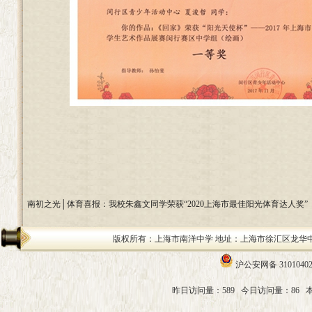
​南初之光│体育喜报：我校朱鑫文同学荣获“2020上海市最佳阳光体育达人奖”
版权所有：上海市南洋中学 地址：上海市徐汇区龙华中路200号 邮编：
沪公安网备 31010402
昨日访问量：589
今日访问量：86
本