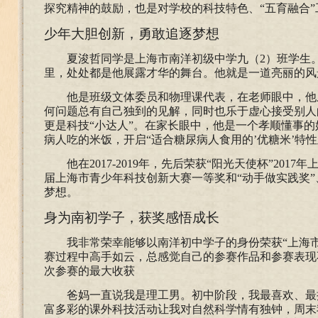
探究精神的鼓励，也是对学校的科技特色、“五育融合”
少年大胆创新，勇敢追逐梦想
夏浚哲同学是上海市南洋初级中学九（
2）班学生
里，处处都是他展露才华的舞台。他就是一道亮丽的风
他是班级文体委员和物理课代表，在老师眼中，他
何问题总有自己独到的见解，同时也乐于虚心接受别人
更是科技
“小达人”。在家长眼中，他是一个孝顺懂事
病人吃的米饭，开启“适合糖尿病人食用的’优糖米’特
他在
2017-2019年，先后荣获“阳光天使杯”20
届上海市青少年科技创新大赛一等奖和“动手做实践奖”
梦想。
身为南初学子，获奖感悟成长
我非常荣幸能够以南洋初中学子的身份荣获
“上海
赛过程中高手如云，总感觉自己的参赛作品和参赛表现
次参赛的最大收获
爸妈一直说我是理工男。初中阶段，我最喜欢、最
富多彩的课外科技活动让我对自然科学情有独钟，周末