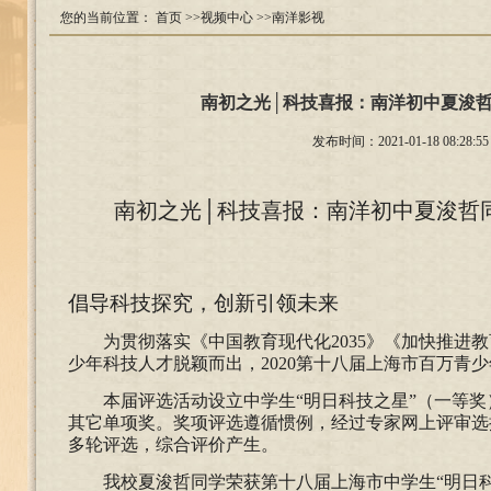
您的当前位置：
首页
>>视频中心
>>南洋影视
​南初之光│科技喜报：南洋初中夏浚哲
发布时间：2021-01-18 08
南初之光
│科技喜报：南洋初中夏浚哲同
倡导科技探究，创新引领未来
为贯彻落实《中国教育现代化
2035》《加快推进
少年科技人才脱颖而出，2020第十八届上海市百万青
本届评选活动设立中学生
“明日科技之星”（一等
其它单项奖。奖项评选遵循惯例，经过专家网上评审选
多轮评选，综合评价产生。
我校夏浚哲同学荣获第十八届上海市中学生
“明日