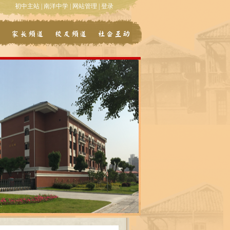
初中主站
|
南洋中学
|
网站管理
|
登录
道
家长频道
校友频道
社会互动