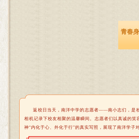
青春
返校日当天，南洋中学的志愿者——南小志们，是
相机记录下校友相聚的温馨瞬间。志愿者们以真诚的笑
神“内化于心、外化于行”的真实写照，展现了南洋学子