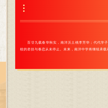
百廿九载春华秋实，南洋沃土桃李芳华；代代学
校的牵挂与眷恋从未停止。未来，南洋中学将继续承载