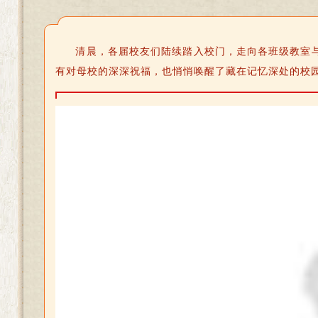
清晨，各届校友们陆续踏入校门，走向各班级教室
有对母校的深深祝福，也悄悄唤醒了藏在记忆深处的校