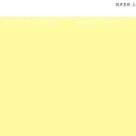
技术支持: 
【第二党支部】勠力同心迈进新征程——第二党支部开展7月主题党日活动
锤炼自我意志，传承南洋文化 ——南洋中学2022届高一军政训练第二天报道