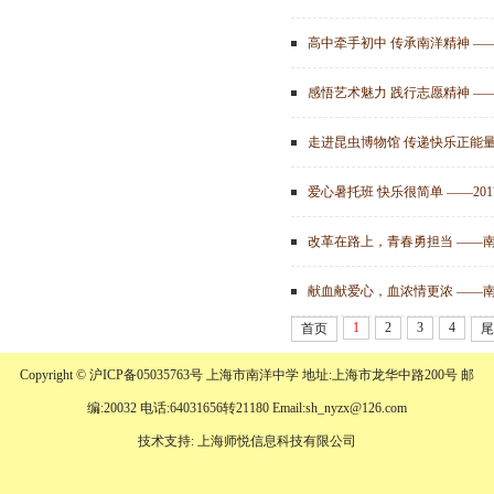
高中牵手初中 传承南洋精神 —
感悟艺术魅力 践行志愿精神 —
走进昆虫博物馆 传递快乐正能量
爱心暑托班 快乐很简单 ——2
献血献爱心，血浓情更浓 ——
1
2
3
4
首页
尾
Copyright © 沪ICP备05035763号 上海市南洋中学 地址:上海市龙华中路200号 邮
编:20032 电话:64031656转21180 Email:sh_nyzx@126.com
技术支持: 上海师悦信息科技有限公司