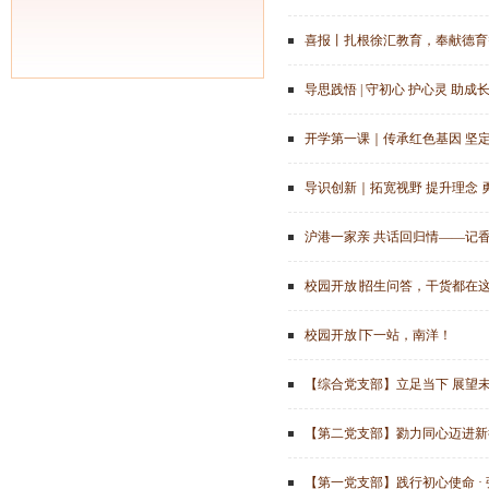
喜报丨扎根徐汇教育，奉献德育
导思践悟 | 守初心 护心灵 助成
开学第一课｜传承红色基因 坚
导识创新｜拓宽视野 提升理念 
沪港一家亲 共话回归情——记
校园开放∣招生问答，干货都在
校园开放∣下一站，南洋！
【综合党支部】立足当下 展望
【第二党支部】勠力同心迈进新
【第一党支部】践行初心使命 ·