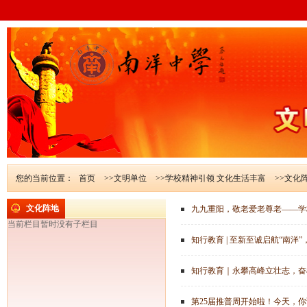
您的当前位置：
首页
>>文明单位
>>学校精神引领 文化生活丰富
>>文化
文化阵地
九九重阳，敬老爱老尊老——学
当前栏目暂时没有子栏目
知行教育 | 至新至诚启航“南洋
知行教育｜永攀高峰立壮志，奋
第25届推普周开始啦！今天，