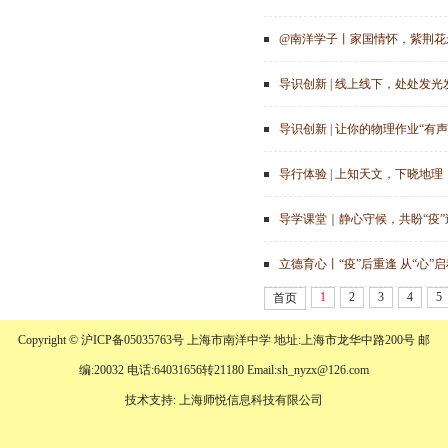
@南洋学子丨家国情怀，紫荆花
导识创新 | 线上线下，处处发
导识创新 | 让你的物理作业“有声
导行体验 | 上知天文，下晓地
导学课堂｜静心守候，共盼“疫”
立德育心丨“疫”后重逢 从“心”启
1
2
3
4
5
首页
Copyright © 沪ICP备05035763号 上海市南洋中学 地址:上海市龙华中路200号 邮
编:20032 电话:64031656转21180 Email:sh_nyzx@126.com
技术支持: 上海师悦信息科技有限公司