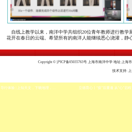
自线上教学以来，南洋中学共组织20位青年教师进行教学展
花开在春日的云端。希望所有的南洋人能继续悉心浇灌，静心
Copyright © 沪ICP备05035763号 上海市南洋中学 地址:上海市龙华中
技术支持: 
导行体验 | 上知天文，下晓地理，通贯古今，博学多才
立德育心丨“疫”后重逢 从“心”启程