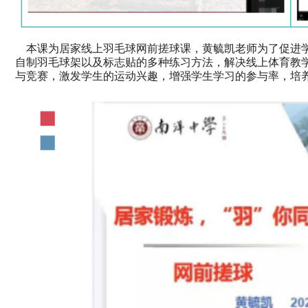
本课为居家线上羽毛球网前搓球课，
黄毓凯老师为了
促进
自制羽毛球架以及标志贴的多种练习方法，解决线上体育教
与竞赛，激发学生的运动兴趣，增强学生学习的参与率，培