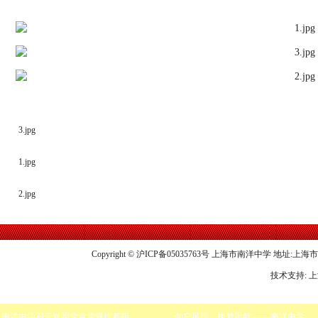
3.jpg
1.jpg
2.jpg
Copyright © 沪ICP备05035763号 上海市南洋中学 地址:上海市龙华中
技术支持: 
南洋中学召开对照党章党规找差距专题会议
勿忘风雨，执梦远航 ——南洋中学举行2019届高三毕业典礼暨18岁成人仪式