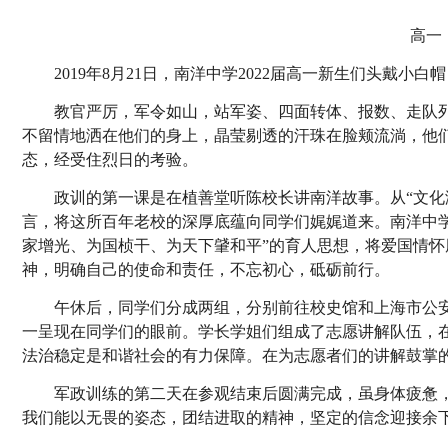
高一
2019
年8月21日，南洋中学2022届高一新生们头戴小
教官严厉，军令如山，站军姿、四面转体、报数、走队
不留情地洒在他们的身上，晶莹剔透的汗珠在脸颊流淌，他
态，经受住烈日的考验。
政训的第一课是在植善堂听陈校长讲南洋故事。从“文化溯
言，将这所百年老校的深厚底蕴向同学们娓娓道来。南洋中
家增光、为国桢干、
为天下肈和平”的育人思想，将爱国情
神，明确自己的使命和责任，不忘初心，砥砺前行。
午休后，同学们分成两组，分别前往校史馆和上海市公
一呈现在同学们的眼前。学长学姐们组成了志愿讲解队伍，
法治稳定是和谐社会的有力保障。在为志愿者们的讲解鼓掌
军政训练的第二天在参观结束后圆满完成，虽身体疲惫
我们能以无畏的姿态，团结进取的精神，坚定的信念迎接余