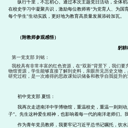
纵行千里，不忘初心。通过本次
主题
党日活动，全体
初
在校史
学习
中凝聚共识，激励每位教师将
“为党育人、为国
每个
学生
”生动实践，更好地为教育
高
质量
发展
添砖加瓦。
（
附
教师参观感悟）
躬耕
第一党支部
刘铭：
我校具有非常丰富的红色资源，在
“双新”背景下，我们
物馆资源，学生能够直接了解到史料，亲眼所见历史文物，
研究过程，是一次难得的思政课知识储备和教学自我提升的
初中党支部
夏恬：
我再次走进南洋中学博物馆，重温校史，重温一则则动
子”。先生这种爱生精神，也影响着每一代的南洋老师们。
作为青年党员教师，我要牢记习近平总书记嘱托，饮水