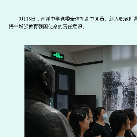
9月15日，南洋中学
党委
全体
初高中
党员、新入职教师
悟中增强
教育强国使命
的
责任意识
。