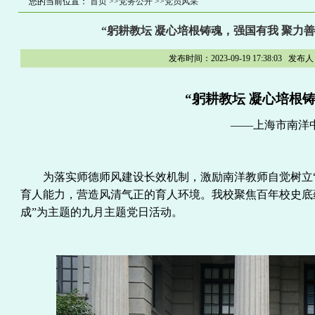
您的当前位置：
首页
>>党务公开
>>党员风采
“躬耕教坛 凝心培根铸魂，强国有我 聚力
发布时间：2023-09-19 17:38:
“躬耕教坛 凝心培根铸
——上海市南洋
为
落实师德师风建设长效机制，激励
南洋
教师自觉树立
育人能力，营造风清气正的育人环境。我校聚焦百年校史底
成
”
为主题的
九月主题党日活动。