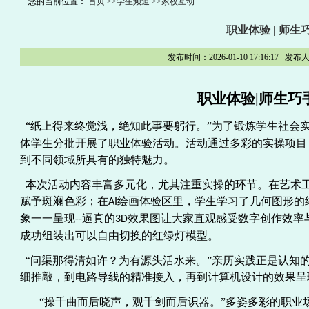
您的当前位置：
首页
>>学生频道
>>家校互动
职业体验 | 师
发布时间：2026-01-10 17:16:
职业体验
|
师生巧
“纸上得来终觉浅，绝知此事要躬行。”为了锻炼学生社会
体
学生
分批开展了职业体验活动。活动通过多彩的实操项目
到不同领域所具有的独特魅力。
本次活动内容丰富多元化，尤其注重实操的环节。在艺术
赋予斑斓色彩；在
绘画体验区里，学生学习了几何图形的
AI
象一一呈现
逼真的
效果图让
大家
直观感受数字创作效率
--
3D
成功组装出可以自由切换的红绿灯模型。
“问渠那得清如许？为有源头活水来。”亲历实践正是认知
细推敲，到电路导线的精准接入，再到计算机设计的效果呈
“操千曲而后晓声，观千剑而后识器。”多姿多彩的职业