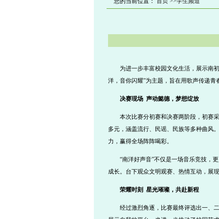
您的当前位置：
首页
>>学生频道
为进一步丰富校园文化生活，展示南初
洋，音你闪耀”为主题，旨在用歌声传递青
决赛现场
声动懿德，梦想绽放
本次比赛分初赛和决赛两阶段，初赛
多元，涵盖流行、民谣、民族等多种曲风
力，赢得全场阵阵喝彩。
“南洋好声音”不仅是一场音乐竞技，
成长。台下观众文明观赛、热情互动，展
荣耀时刻
星光璀璨，共赴新程
经过激烈角逐，比赛最终评选出一、二