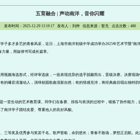
五育融合 | 声动南洋，音你闪耀
发布时间：2025-12-29 13:19:17 发布人：刘烨 信息来源：暂无 点击次数：
480
学子多才多艺的青春风采，近日，上海市南洋初级中学成功举办2025年艺术节暨“南洋
春力量，用旋律书写成长篇章。
采用视频海选形式，经评审选拔，一批表现优异的选手脱颖而出，晋级决赛。决赛现场
。有的嗓音清澈动人，演绎校园歌曲清新自然；有的情感充沛，将经典曲目唱出独特韵
更是一堂生动的艺术教育课。同学们在备赛、排练与表演的过程中，锻炼了协作能力，
现了南洋学子团结友爱、尊重他人的良好风貌。
、三等奖及优秀参与奖若干名。歌声暂歇，余韵悠长；青春不散场，梦想正启航。此次