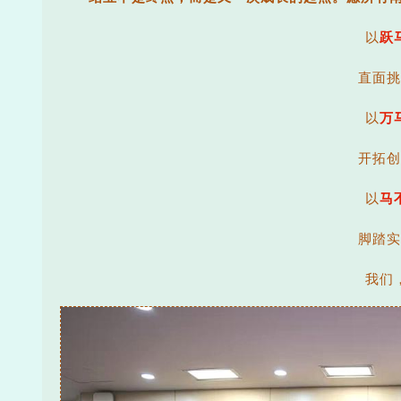
以
跃
直面挑
以
万
开拓创
以
马
脚踏实
我们