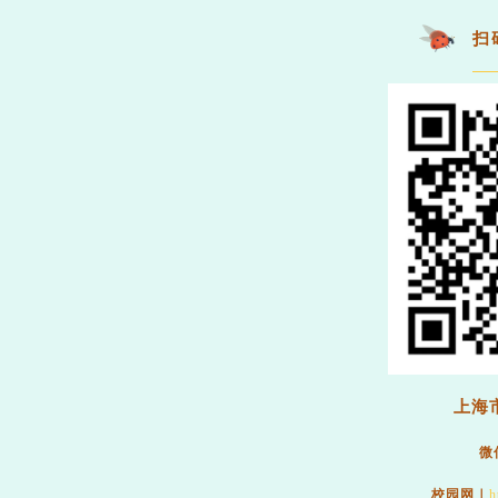
扫
上海
微
校园网｜
h