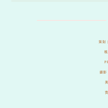
策划 
视
P
摄影
美
责