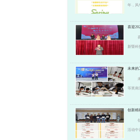
聚着队
年，风
劳技课
团结合
气。5
了资源
历让我
爱”的
要同学
悦。—
语言风
年： 
获了上
备本次
过程中
新暨科
不是一
入手，
庇；同
去；斗
着吃苦
成视频
象”，
值此新
将继续
一篇篇
争做“
艺术、
年级队
的语言
学热爱
幕，共
想拿个
等奖南
课时，
精神。
演出，
期间，
捷报频
由张恺
极承担
回顾、
一个人
的曹静
手。选
新精神
致辞中
中，开
奖；七
敬佩与
以劳颂
乐手，
们一路
工程师
己的感
和朋友
活动中喜获佳绩 南洋初中 孙宇 近日
员表演
式的公
对比，
诚同学
际ST