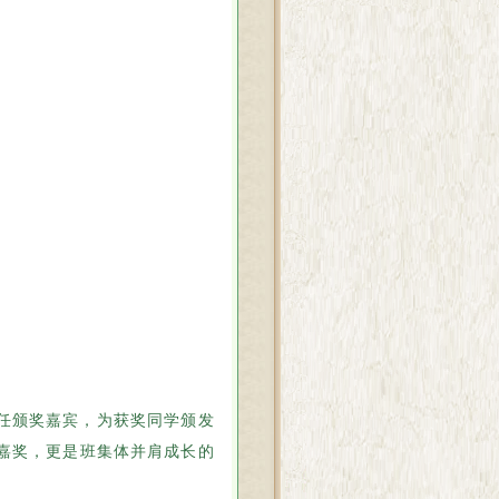
任颁奖嘉宾，为获奖同学颁发
嘉奖，更是班集体并肩成长的