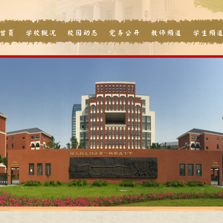
首页
学校概况
校园动态
党务公开
教师频道
学生频