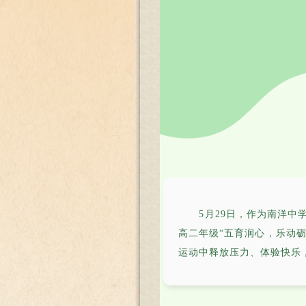
5月29日，作为南洋中
高二年级“五育润心，乐动
运动中释放压力、体验快乐