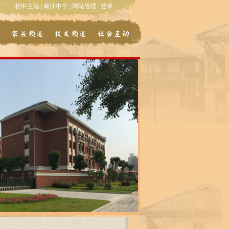
初中主站
|
南洋中学
|
网站管理
|
登录
道
家长频道
校友频道
社会互动