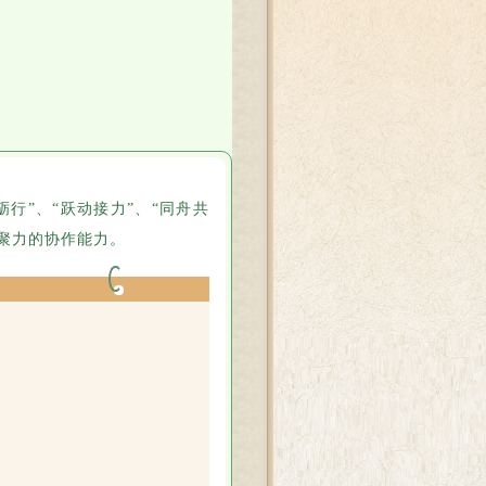
行”、“跃动接力”、“同舟共
聚力的协作能力。