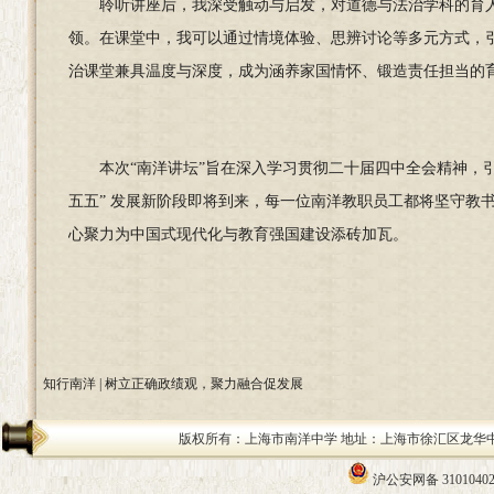
聆听讲座后，我深受触动与启发，对道德与法治学科的育
领。在课堂中，我可以通过情境体验、思辨讨论等多元方式，
治课堂兼具温度与深度，成为涵养家国情怀、锻造责任担当的
本次“南洋讲坛”旨在深入学习贯彻二十届四中
全会精神，
五五” 发展新阶段即将到来，每一位南洋教职员工都将坚守教
心聚力为中国式现代化与教育强国建设添砖加瓦。
知行南洋 | 树立正确政绩观，聚力融合促发展
版权所有：上海市南洋中学 地址：上海市徐汇区龙华中路200号 邮编：
沪公安网备 31010402