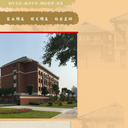
初中主站
|
南洋中学
|
网站管理
|
登录
道
家长频道
校友频道
社会互动