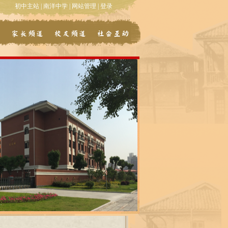
初中主站
|
南洋中学
|
网站管理
|
登录
道
家长频道
校友频道
社会互动