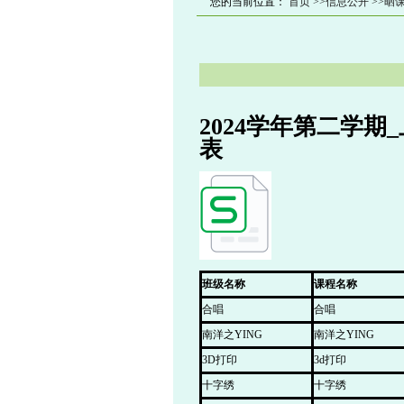
您的当前位置：
首页
>>信息公开
>>晒
2024学年第二学
表
班级名称
课程名称
合唱
合唱
南洋之YING
南洋之YING
3D打印
3d打印
十字绣
十字绣