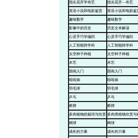
指尖花开学布艺
指尖花开—布艺
英语小说和电影鉴赏
英语小说和电影鉴
趣味数学
趣味数学
影像中的历史
历史文本解读
心灵手巧学编织
心灵手巧学编织
人工智能跨学科
人工智能跨学科
太空种子种植
太空种子种植
木艺
木艺
国画入门
国画入门
啦啦操
啦啦操
羽毛球
羽毛球
乒乓
乒乓
桥牌
桥牌
多肉植物的栽培与欣赏
多肉类植物欣赏与
网球
网球
成长的力量
成长的力量