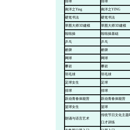
排球
排球
南洋之Ying
南洋之YING
硬笔书法
硬笔书法
草图大师3D建模
草图大师3D建模
啦啦操
啦啦操基础
乒乓
乒乓
桥牌
桥牌
网球
网球
攀岩
攀岩
羽毛球
羽毛球
足球女生
足球
排球
排球
跃动青春体能营
跃动青春体能营
篮球女生
篮球
传统节日文化主题
朗诵与语言艺术
口才训练