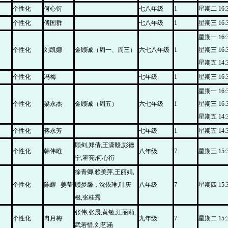
个性化
何心衍
七八年级
1
星期二 16:30
个性化
傅国群
七八年级
1
星期三 16:30
星期一 16:30
个性化
刘凯娜
金顾诚（周一、周三）
六七八年级
1
星期三 16:30
星期五 14:35
个性化
冯梅
七年级
1
星期三 16:30
星期一 16:30
个性化
梁永杰
金顾诚（周五）
六七年级
1
星期三 16:30
星期五 14:35
个性化
蒋永芳
七年级
1
星期五 14:35
顾剑,郑倩,王潇毅,彭德
个性化
韩伟唯
八年级
7
星期三 15:30
宁,霍亮,何心衍
徐青卿,赖美萍,王丽娟,
个性化
陈耀 姜莹
顾梦馨，沈依琳,叶庆
八年级
7
星期四 15:30
根,张桂秀
张伟,张晨,黄敏,江丽莉,
个性化
冉月梅
九年级
7
星期二 15:30
武若惜,刘艺涵