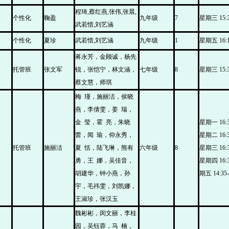
程琦,蔡红燕,张伟,张晨,
个性化
鞠盈
九年级
7
星期三 15:30
武若惜,刘艺涵
个性化
夏珍
武若惜,刘艺涵
九年级
1
星期五 16:15
蒋永芳，金顾诚，杨先
托管班
张文军
锐，张恺宁，林文涵，
七年级
8
星期三 15:30
蔡文慧，师琪
梅 瑾，施丽洁，侯晓
燕，李倩雯，姜 瑞，
金 莹，霍 亮，朱晓
星期一 16:30
蕾，闻 瑜，仰永秀，
星期二 16:30
托管班
施丽洁
夏 恬，陆飞琳，熊有
六年级
8
星期三 16:30
勇，王 娜，吴佳音，
星期四 16:3
胡建华，钟小燕，孙
期五 14:35-
宇，毛祎雯，刘凯娜，
王淑珍，张汉玉
魏彬彬，闵文丽，李桂
园，吴钰蓉，马 楠，