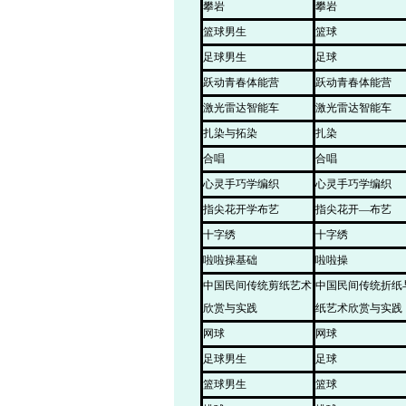
攀岩
攀岩
篮球男生
篮球
足球男生
足球
跃动青春体能营
跃动青春体能营
激光雷达智能车
激光雷达智能车
扎染与拓染
扎染
合唱
合唱
心灵手巧学编织
心灵手巧学编织
指尖花开学布艺
指尖花开—布艺
十字绣
十字绣
啦啦操基础
啦啦操
中国民间传统剪纸艺术
中国民间传统折纸
欣赏与实践
纸艺术欣赏与实践
网球
网球
足球男生
足球
篮球男生
篮球