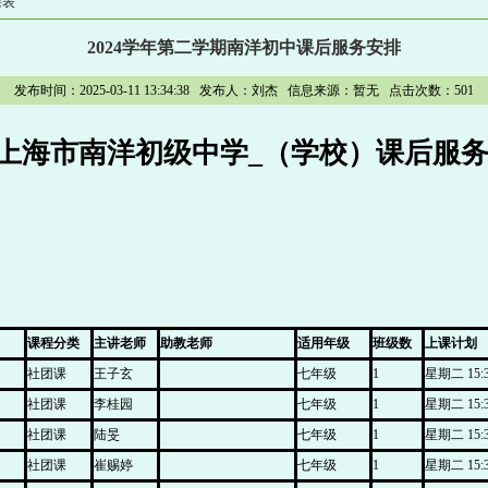
课表
2024学年第二学期南洋初中课后服务安排
发布时间：2025-03-11 13:34:38 发布人：刘杰 信息来源：暂无 点击次数：
501
期_上海市南洋初级中学_（学校）课后服
课程分类
主讲老师
助教老师
适用年级
班级数
上课计划
社团课
王子玄
七年级
1
星期二 15:30
社团课
李桂园
七年级
1
星期二 15:30
社团课
陆旻
七年级
1
星期二 15:30
社团课
崔赐婷
七年级
1
星期二 15:30