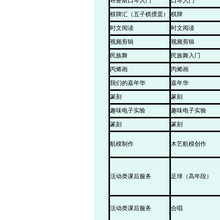
布鲁斯口琴入门
口琴入门
棋牌汇（五子棋掼蛋）
棋牌
时文阅读
时文阅读
视频剪辑
视频剪辑
民族舞
民族舞入门
丙烯画
丙烯画
我们的嘉年华
嘉年华
篆刻
篆刻
趣味电子实验
趣味电子实验
篆刻
篆刻
航模制作
木艺航模创作
活动类课后服务
足球（高年段）
活动类课后服务
合唱