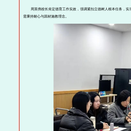
周英儁校长肯定德育工作实效，强调紧扣立德树人根本任务，实现
需秉持耐心与因材施教理念。