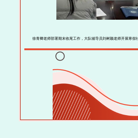
徐青卿老师部署期末收尾工作，大队辅导员刘树颖老师开展寒假