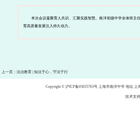
本次会议凝聚育人共识、汇聚实践智慧。南洋初级中学全体班主
育高质量发展注入持久动力。
上一页：法治教育 | 知法于心，守法于行
Copyright © 沪ICP备05035763号 上海市南洋中学 地址:上海市龙
技术支持