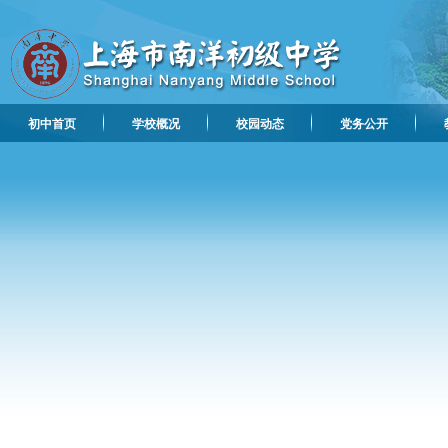
初中首页
学校概况
校园动态
党务公开