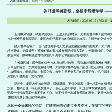
您的当前位置：
首页
>>精彩南洋
岁月凝眸览新貌，桑榆未晚谱华章 —
发布时间：2026-05-15 17:
五月微风轻拂，绿意晕染枝头，正是人间好时节。为丰富退休教工的精神文化
与北外滩开展参观活动。老同志们怀着期待的心情踏上旅程，在时光的交错与
踏入世界会客厅，现代建筑美学与人文底蕴交融的氛围扑面而来。大厅内
精神矍铄，笑颜盛开；通透的落地窗将城市天际线引入室内，光影流转间，空
参观体验，眼神中满是对精致空间和美学艺术的的欣赏与赞叹。
在长廊区域，暖色调的灯光与木质纹理相映照，营造出静谧而典雅的氛围
伙伴合影留念，欢声笑语萦绕耳畔。大家赞叹世界会客厅的设计匠心独特，既
住放慢脚步，细细品味。参观之余，来到在世界会客厅的观景平台，凭栏远眺
片空间和谐共生，交相辉映。
活动中，老同志们彼此照应，温情满溢。不仅交流着往日一起工作的情景
炽热。老师们说，我们虽然退休了，但心还是和学校、和这座城市紧紧连在一
证着一代代教育工作者不变的初心。这不仅是一次城市景观的游览，更是一次
也能找到属于自己的精神坐标。
愿这份桑榆未晚的热忱，伴随老同志们走过更多春秋，在城市的变
感纽带，让关怀与陪伴，在时光里愈发醇厚，愈加绵长！