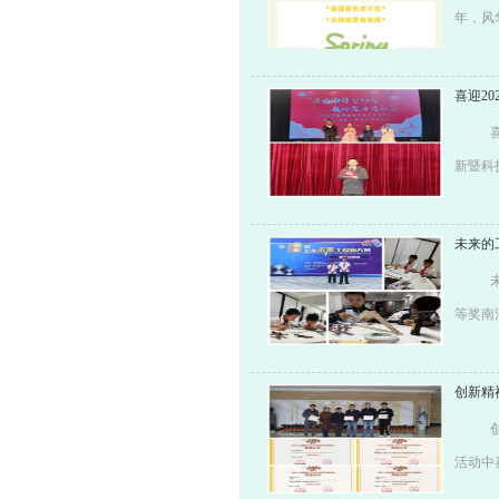
聚着队
年，风
劳技课
团结合
气。5
了资源
历让我
爱”的
要同学
悦。—
语言风
年： 
获了上
备本次
过程中
新暨科
不是一
入手，
庇；同
去；斗
着吃苦
成视频
象”，
值此新
将继续
一篇篇
争做“
艺术、
年级队
的语言
学热爱
幕，共
想拿个
等奖南
课时，
精神。
演出，
期间，
捷报频
由张恺
极承担
回顾、
一个人
的曹静
手。选
新精神
致辞中
中，开
奖；七
敬佩与
以劳颂
乐手，
们一路
工程师
己的感
和朋友
活动中喜获佳绩 南洋初中 孙宇 近日
员表演
式的公
对比，
诚同学
际ST