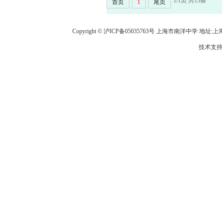
1/1页 共13条
首页
1
尾页
Copyright © 沪ICP备05035763号 上海市南洋中学 地址:上海市龙
技术支持