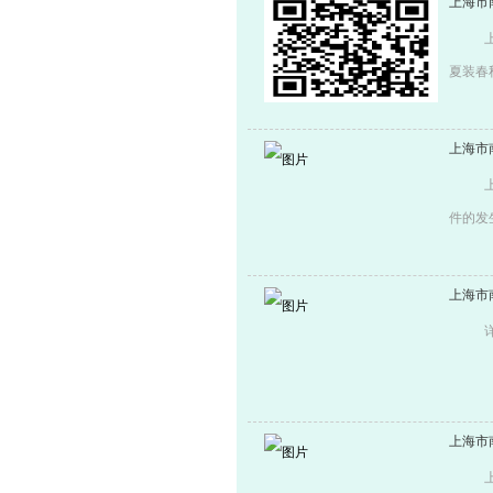
上海市
支，不
数以学
法》 
：021
夏装春
绒颜色
型号15
上海市
准以学生
元/套校
件的发
话：021-640
园暴力
（校方
督工作举
上海市
取。三
箱：sh
6417
上海市