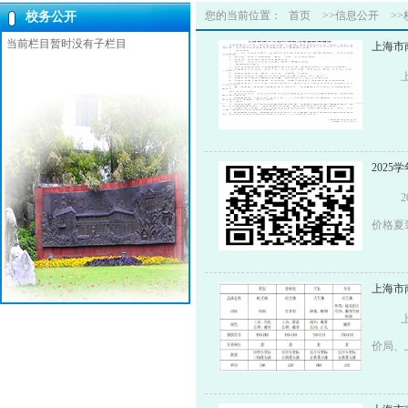
您的当前位置：
首页
>>信息公开
>
校务公开
当前栏目暂时没有子栏目
上海市
202
价格夏
摇粒绒
格型号1
上海市
为准以学
元/套校
价局、
话：02
作有关
检报告
会同意