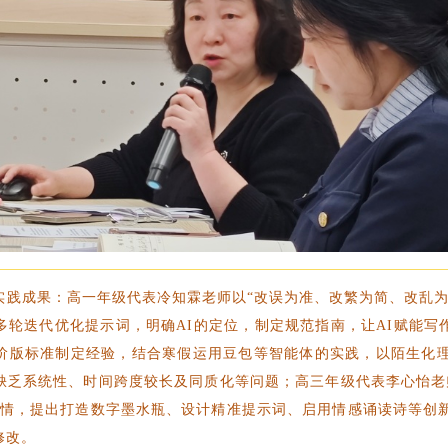
实践成果：高一年级代表冷知霖老师以“改误为准、改繁为简、改乱为
多轮迭代优化提示词，明确AI的定位，制定规范指南，让AI赋能写
阶版标准制定经验，结合寒假运用豆包等智能体的实践，以陌生化理
缺乏系统性、时间跨度较长及同质化等问题；高三年级代表李心怡老师
学情，提出打造数字墨水瓶、设计精准提示词、启用情感诵读诗等创新
修改。