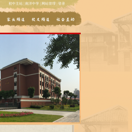
初中主站
|
南洋中学
|
网站管理
|
登录
道
家长频道
校友频道
社会互动