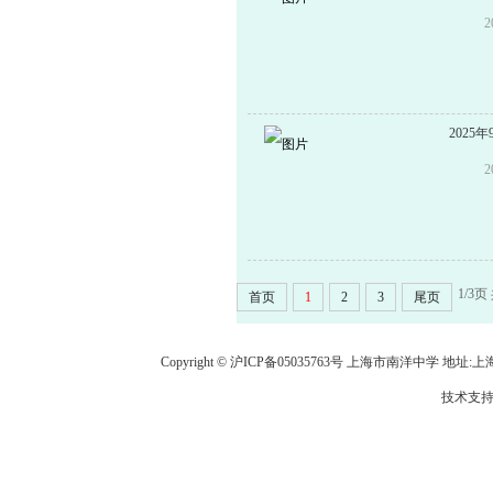
校树立
新，推
能与编
空种子
202
《ST
唱、足
生特长
60%
洋初级
1/3页
首页
1
2
3
尾页
届毕业
班，不
Copyright © 沪ICP备05035763号 上海市南洋中学 地址:上海市龙
何形式
技术支持
取不与
6417
日9:0