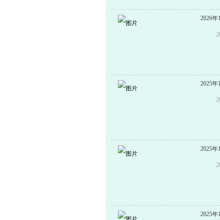
新优质
特色学
202
馆工作
积福、
求实”
育立校
2025
一：办
校每年
地区学
魂、立
业、专
2025
名师名
人数居
级及以
课题4
2025