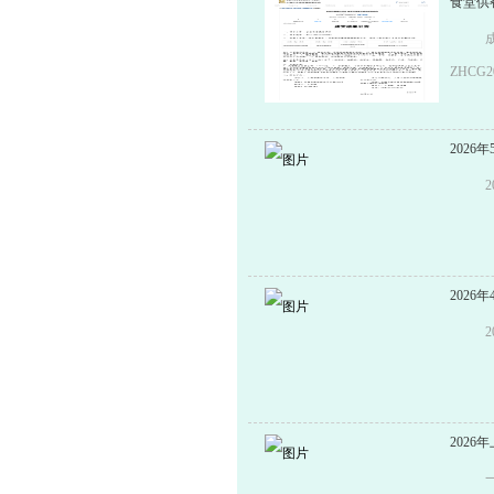
食堂供
ZHC
址上海
中标（成
202
学生和
名称：
常运营
标文件要
202
标，分
委员会
新鹏，
元。 
饮管理
202
本公告