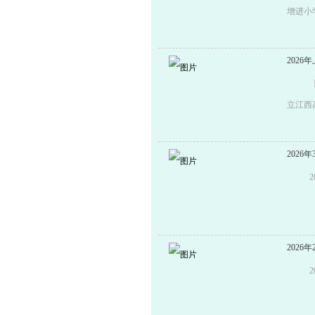
（地址
增进小
话：5
朴、好
谨对积
象：徐
202
洋中学
9:00—
话：6
（htt
立江西
区唐陆路
校园文化
理，共
80132
1、参
内外篮
202
时从中
和徐汇
解。上
校、全
学人工
天科技
202
体育“
教育示
治教育