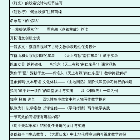
《灯光》的线索设计与细节描写
《短歌行》"慨当以慷"注释商榷
名家笔下的"炼话"
"一枝妙笔重京华"——瞿宣颖《燕都掌故》荐读
开拓语文创新之境
一源多支：微项目视域下古诗文教学表现性任务设计
在群山和天穹间闪耀的星星——《天上有颗"南仁东星"》教学实录
以形立骨 以神铸魂——肖培东《天上有颗"南仁东星"》课堂品析
聚焦于"星" 深耕于文——肖培东《天上有颗"南仁东星"》教学路径解析
意象解码·文本细读·文化体认——《山地回忆》层阶式深度学习路径的构建
指向"教学评一致性"的课堂设计与实施——以《邓稼先》一课为例
知意·择象·达言——回忆性叙事散文中的人物写作教学探究
以教为引·以学定教·以评促优——《学习抒情》写作教学实践
一节高效的阅读课有哪些内容?
《周亚夫军细柳》结构化任务链的设计与实施
身份叙事与生态教育：《大雁归来》中土地伦理意识的可视化教学路径