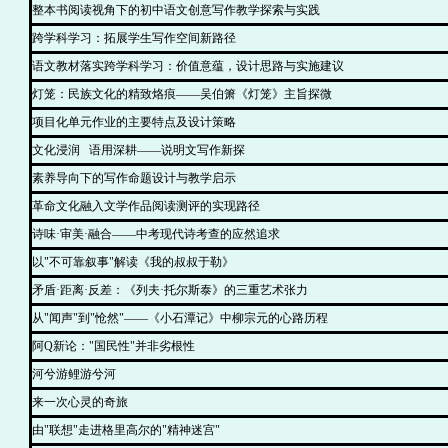
整本书阅读视角下的初中语文创意写作教学探索与实践
跨学科学习：拓展学生写作空间新路径
语文教材落实跨学科学习：价值意蕴，设计思路与实施建议
灯笼：民族文化的精致烙痕——吴伯箫《灯笼》主旨探微
项目化单元作业的主要特点及设计策略
文化浸润 语用深耕——说明文写作新探
素养导向下的写作命题设计与教学启示
革命文化融入文学作品阅读测评的实现路径
诗味·审美·融合——中考现代诗考查的应然追求
以"不可靠叙事"解读《我的叔叔于勒》
矛盾·距离·反差：《列夫·托尔斯泰》的三重艺术张力
从"闻声"到"怆然"——《小石潭记》中柳宗元的心路历程
阿Q新论："国民性"并非劣根性
河兮游鲤游兮河
来一次心灵的奇旅
由"联想"走进格里高尔的"精神迷宫"