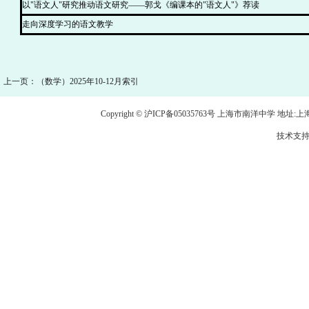
以"语文人"研究推动语文研究——郭戈《编课本的"语文人"》荐读
走向深度学习的语文教学
上一页：（数学）2025年10-12月索引
Copyright © 沪ICP备05035763号 上海市南洋中学 地址:上海市龙
技术支持