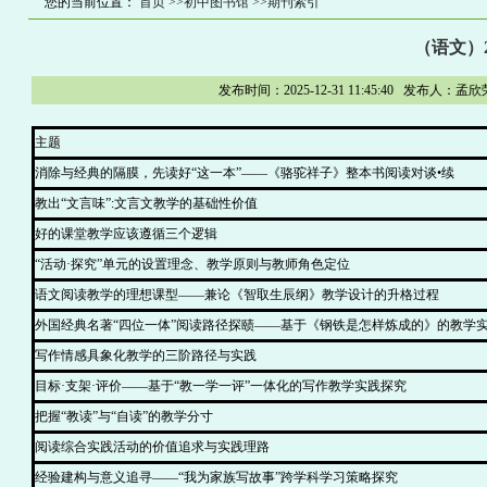
您的当前位置：
首页
>>初中图书馆
>>期刊索引
（语文）2
发布时间：2025-12-31 11:45:40 
主题
消除与经典的隔膜，先读好“这一本”——《骆驼祥子》整本书阅读对谈•续
教出“文言味”:文言文教学的基础性价值
好的课堂教学应该遵循三个逻辑
“活动·探究”单元的设置理念、教学原则与教师角色定位
语文阅读教学的理想课型——兼论《智取生辰纲》教学设计的升格过程
外国经典名著“四位一体”阅读路径探赜——基于《钢铁是怎样炼成的》的教学
写作情感具象化教学的三阶路径与实践
目标·支架·评价——基于“教一学一评”一体化的写作教学实践探究
把握“教读”与“自读”的教学分寸
阅读综合实践活动的价值追求与实践理路
经验建构与意义追寻——“我为家族写故事”跨学科学习策略探究