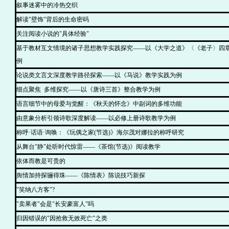
叙事迷雾中的冷热交织
解读"壁饰"背后的生命密码
关注阅读小说的"具体经验"
基于教材互文情境的诸子思想教学实践探究——以《大学之道》〈《老子〉四
例
论说类文言文深度教学路径探索——以《马说》教学实践为例
细点聚焦 多维探究——以《唐诗三首》整合教学为例
语言细节中的母爱与觉醒：《秋天的怀念》中副词的多维功能
由意象分析引领诗歌深度解读——以必修上册诗歌教学为例
称呼·话语·询唤：《玩偶之家(节选)》海尔茂对娜拉的称呼研究
从舞台"静"处听时代惊雷——《茶馆(节选)》阅读教学
依体而教是可贵的
舆情加持探骊得珠——《陈情表》陈说技巧新探
"笑纳八方客"?
"卖果者"会是"长安豪富人"吗
归因错误的"因抢救无效死亡"之类