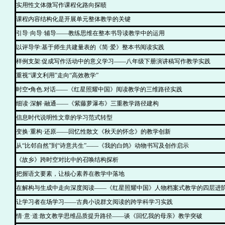
实用性文体微写作课程化路向探赜
课程内容结构化是开展单元整体教学的关键
引导·向导·辅导——教练思维在整本书导读教学中的运用
以评导学:基于师生共建量表的《简·爱》整本书阅读实践
样例支架:促成写作活动中的意义学习——八年级下册演讲稿写作教学实践
重视“课文利用”走向“高效教学”
时空•角色.对话——《红星照耀中国》阅读教学的三维路径实践
细读·深解·融通——《紫藤萝瀑布》三重教学路径建构
信息时代说明性文章的学习范式转型
变换·重构·还原——回忆性散文《秋天的怀念》的教学创新
从“比邻自然”到“诗意共生”——《我的白鸽》动物书写及创作启示
《故乡》跨时空对比中的召唤结构探析
把握语文要素，让核心素养在教学中落地
在解构与生成中走向深度阅读——《红星照耀中国》人物档案式教学的四层进
让学习者在场学习——古典小说群文阅读的跨学科学习实践
情·意·道:散文教学思维品质提升路径——谈《回忆我的母亲》教学突破