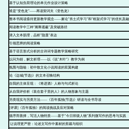
基于认知负荷理论的单元作业设计策略
谁是“变色龙”——再读契诃夫《变色龙》
整本书阅读亟待更新教学观念——兼论"夯土式学习"和"框架式学习"的优长及
阅读教学中三种"阐释遮蔽"及突破路径
潜入文本肌理，品析"隐显"表达
引领思辨的阅读策略
基于语言形式分析的古诗词专题教学策略研究
以问为钥，解文析理——以《说"木叶"》教学为例
氛围与隐喻：初中散文化小说阅读的双翼构建
论《边城(节选)》的文本召唤结构
自我的主体呈现：《将进酒》人称与句式析论
从自我评价析《装在套子里的人》的人物形象与主题
另类现实与另类方法——《百年孤独(节选)》研读与全书导读
[评课]《百年孤独》的阅读挑战及应对策略
循序而善择，写活人物特质——基于"今日班级人物"系列微写作的思考与实践
让说理更严密：论述文写作中素材的剪裁与组织