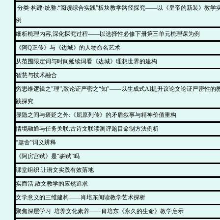
分类·构建·统整:“阅读综合实践”板块教学路径探究——以《皇帝的新装》教学
例
细析梳理内容,深化探究过程——以选择性必修下册第三单元梳理课为例
《阿Q正传》与《边城》的人物命名艺术
从范围限定词与时间延续词看《边城》理想世界的建构
智慧与技术融合
穷思维逻辑之"理”,致论证严密之“知"——以生成式AI提升议论文论证严密性的
践探究
显隐之间与褒贬之外:《屈原列传》的矛盾叙事与精神价值重构
情境融通与任务关联:古诗文联读测评题目命制方法例析
“趣舍”词义辨释
《阿房宫赋》是“骈赋”吗
课堂组织:让语文实践有效落地
实而活:散文教学的应然追求
文学意义的三维建构——肖培东阅读教学艺术探析
聚焦深层学习 培养文化素养——肖培东《永久的生命》教学启示