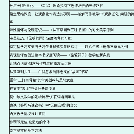
分层·外显·量化——SOLO 理论指引下思维培养的三维路径
聚焦思维深度，让观察化作表达的羽翼——破解写作教学中“观察泛化”问题的
索
诗性情怀与伦理意识——《从百草园到三味书屋》的对比美学原则
审美状态:《昆明的雨》深度阐释的可能
特定型学习支架与学习任务群落实策略探讨——以八年级上册第三单元为例
表现性评价促进整本书深度阅读——《骆驼祥子》教学创新实践
让地点说话:创意写作思维的激发及运用
从孤寂到共生——白鸽意象与陈忠实的“故园”书写
重审“三打白骨精”的审美创构与思想意蕴
在文本“素读”中提升备课质量
初中散文教学的逻辑路径:关联词语回填法
也谈《答司马谏议书》中“无由会晤"的含义
语文教学情境设计答问
称谓即定位:被塑造的个体
剧本鉴赏的基本方法